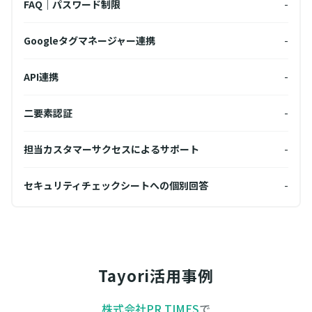
FAQ｜パスワード制限
-
FA
-
Googleタグマネージャー連携
-
Go
-
API連携
-
API
-
二要素認証
-
二要
-
担当カスタマーサクセスによるサポート
-
担当
-
セキュリティチェックシートへの個別回答
-
セキ
Tayori活用事例
株式会社PR TIMES
で