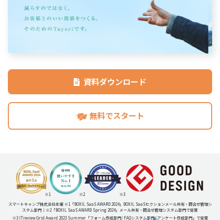
資料ダウンロード
無料でスタート
※1
※2
※3
スマートキャンプ株式会社主催 ※1「BOXIL SaaS AWARD 2024」BOXIL SaaSセクションメール共有・問合せ管理シ
ステム部門｜※2「BOXIL SaaS AWARD Spring 2024」メール共有・問合せ管理システム部門で受賞
※3 ITreview Grid Award 2023 Summer
「フォーム作成部門
/ FAQシステム部門
/ アンケート作成部門」
で受賞