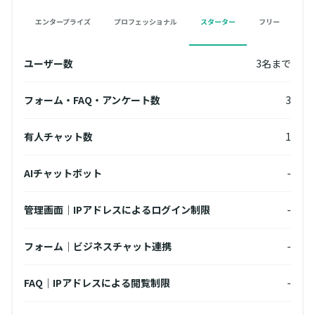
エンタープライズ
プロフェッショナル
スターター
フリー
名まで
ユーザー数
3名まで
ユー
無制限
フォーム・FAQ・アンケート数
3
フォ
3
有人チャット数
1
有人
無制限
AIチャットボット
-
AI
10個
管理画面｜IPアドレスによるログイン制限
-
管理
フォーム｜ビジネスチャット連携
-
フォ
10個
FAQ｜IPアドレスによる閲覧制限
-
FA