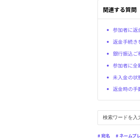
関連する質問
参加者に返
返金手続き
銀行振込ご
参加者に全
未入金の状
返金時の手
# 宛名
# ネームプ